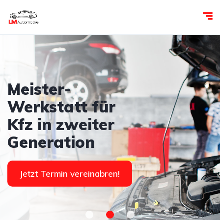
Meister-
Werkstatt für
Kfz in zweiter
Generation
Jetzt Termin vereinabren!