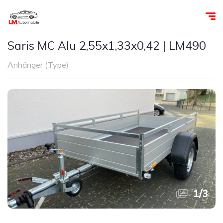
Saris MC Alu 2,55x1,33x0,42 | LM490
Anhänger (Type)
1
/
3